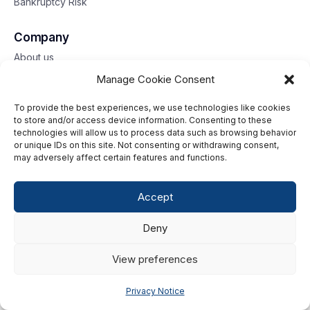
Bankruptcy Risk
Company
About us
Contact us
Manage Cookie Consent
To provide the best experiences, we use technologies like cookies
Toll free: 833-653-6618
to store and/or access device information. Consenting to these
technologies will allow us to process data such as browsing behavior
Our offices
or unique IDs on this site. Not consenting or withdrawing consent,
may adversely affect certain features and functions.
©2026 G2 Web Services, Inc. All rights reserved.
Accept
Privacy Policy
Deny
Data Privacy Framework
Terms of Use
View preferences
Cookie Policy
Privacy Notice
Consumer Center