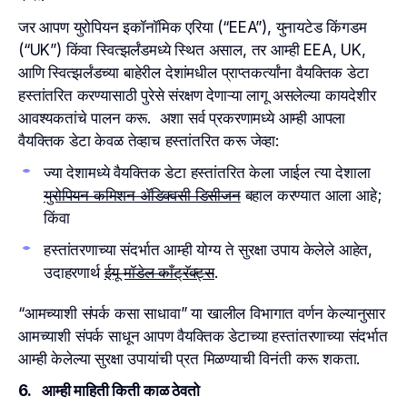
जर आपण युरोपियन इकॉनॉमिक एरिया (“EEA”), युनायटेड किंगडम
(“UK”) किंवा स्वित्झर्लंडमध्ये स्थित असाल, तर आम्ही EEA, UK,
आणि स्वित्झर्लंडच्या बाहेरील देशांमधील प्राप्तकर्त्यांना वैयक्तिक डेटा
हस्तांतरित करण्यासाठी पुरेसे संरक्षण देणाऱ्या लागू असलेल्या कायदेशीर
आवश्यकतांचे पालन करू. अशा सर्व प्रकरणामध्ये आम्ही आपला
वैयक्तिक डेटा केवळ तेव्हाच हस्तांतरित करू जेव्हा:
ज्या देशामध्ये वैयक्तिक डेटा हस्तांतरित केला जाईल त्या देशाला
युरोपियन कमिशन ॲडिक्वसी डिसीजन
बहाल करण्यात आला आहे;
किंवा
हस्तांतरणाच्या संदर्भात आम्ही योग्य ते सुरक्षा उपाय केलेले आहेत,
उदाहरणार्थ
ईयू मॉडेल काँट्रॅक्ट्स
.
“आमच्याशी संपर्क कसा साधावा” या खालील विभागात वर्णन केल्यानुसार
आमच्याशी संपर्क साधून आपण वैयक्तिक डेटाच्या हस्तांतरणाच्या संदर्भात
आम्ही केलेल्या सुरक्षा उपायांची प्रत मिळण्याची विनंती करू शकता.
6. आम्ही माहिती किती काळ ठेवतो