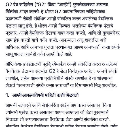
G2 वेब सर्व्हिसेस (“G2” किंवा “आम्ही”) गुप्ततेबद्दलच्या आपल्या
चिंतांचा आदर करतो. हे धोरण G2 फायनान्शियल सर्व्हिसेसच्या
पडताळणी सेवेशी संबंधित आम्ही संकलित करत असलेल्या वैयक्तिक
डेटाला लागू होते. हे धोरण आम्ही मिळवत असलेल्या वैयक्तिक डेटाचे
प्रकार, आम्ही वैयक्तिक डेटाचा वापर कसा करतो, आणि तो कुणाबरोबर
सामाईक करतो याचे वर्णन करते. आपल्याला असू शकतील असे
अधिकार आणि आमच्या गुप्तता प्रथांबाबत आपण आमच्याशी कसा संपर्क
साधू शकता याचेही वर्णन आम्ही केले आहे.
ॲप्लिकेशन/पडताळणी प्रक्रियेमार्फत आम्ही संकलित करत असलेल्या
वैयक्तिक डेटाच्या संदर्भात G2 हे डेटा नियंत्रक आहेत. आमचे संपर्क
तपशील, तसेच आमच्या प्रतिनिधीचे संपर्क तपशील हे या धोरणाच्या
शेवटी “आमच्याशी संपर्क कसा साधावा” या विभागामध्ये मिळू शकतील.
1. आम्ही आपल्याविषयी माहिती कशी मिळवतो
आमची उत्पादने आणि सेवांकरिता साईन अप करत असताना किंवा
त्यांमध्ये प्रवेश करत असताना आपण आम्हाला जो डेटा पुरवण्याचे
निवडता तो आपल्याबद्दलचा वैयक्तिक डेटा आम्ही संकलित करतो.
संकलित केलेल्या वैयक्तिक डेटामध्ये पुढील डेटाचा समावेश होतो, परंतु