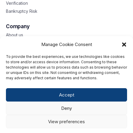
Verification
Bankruptcy Risk
Company
About us
Contact us
Manage Cookie Consent
To provide the best experiences, we use technologies like cookies
Toll free: 833-653-6618
to store and/or access device information. Consenting to these
technologies will allow us to process data such as browsing behavior
Our offices
or unique IDs on this site. Not consenting or withdrawing consent,
may adversely affect certain features and functions.
©2026 G2 Web Services, Inc. All rights reserved.
Accept
Privacy Policy
Deny
Data Privacy Framework
Terms of Use
View preferences
Cookie Policy