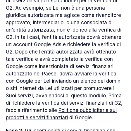
di inserzionisti non sono idonei per la verifica di
G2. Ad esempio, se Lei
non
è una persona
Gujarati
giuridica autorizzata ma agisce come rivenditore
approvato, intermediario, o una consociata di
Hindi
un’entità autorizzata,
non
è idoneo alla verifica di
G2. In tali casi, l’entità autorizzata dovrà ottenere
Indonesian
un account Google Ads e richiedere la verifica di
Marathi
G2. Dopo che l’entità autorizzata avrà ottenuto
tale verifica e avrà completato la verifica con
Portuguese
Google come inserzionista di servizi finanziari
autorizzato nel Paese, dovrà avviare la verifica
Portuguese
con Google per Lei inviando un elenco dei domini
o siti internet da Lei utilizzati per promuovere i
Spanish
Suoi servizi, avvalendosi di questo
modulo
. Prima
di richiedere la verifica dei servizi finanziari di G2,
Tamil
faccia riferimento alle
Politiche pubblicitarie sui
prodotti e servizi finanziari
di Google.
Telugu
Fase 2
: Gli inserzionisti di servizi finanziari che