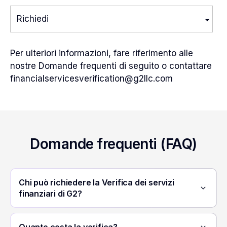
Richiedi
India – Benga
Per ulteriori informazioni, fare riferimento alle
nostre Domande frequenti di seguito o contattare
India – Gujara
financialservicesverification@g2llc.com
India – Engli
India – Hindi
Domande frequenti (FAQ)
India – Marat
India – Tamil
Chi può richiedere la Verifica dei servizi
India – Telug
finanziari di G2?
Australia – E
Quanto costa la verifica?