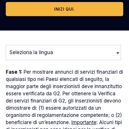
INIZI QUI.
Seleziona la lingua
English
Fase 1
:
Per mostrare annunci di servizi finanziari di
qualsiasi tipo nei Paesi elencati di seguito, la
Bengali
maggior parte degli inserzionisti deve innanzitutto
essere verificata da G2. Per ottenere la Verifica
Chinese
dei servizi finanziari di G2, gli inserzionisti devono
dimostrare di: (1) essere autorizzati da un
French
organismo di regolamentazione competente; o (2)
beneficiare di un’esenzione.
Importante
: Alcuni tipi
German